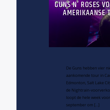
GUNS N’ ROSES V
AMERIKAANSE T
De Guns hebben vier n
aankomende tour in Cana
Edmonton, Salt Lake Cit
de Nightrain-voorverko
loopt de hele week voo
september om […]