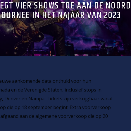
OEGT VIER SHOWS TOE AAN DE NOORD
OURNEE IN HET NAJAAR VAN 2023
ieuwe aankomende data onthuld voor hun
da en de Verenigde Staten, inclusief stops in
y, Denver en Nampa. Tickets zijn verkrijgbaar vanaf
op die op 18 september begint. Extra voorverkoop
rafgaand aan de algemene voorverkoop die op 20