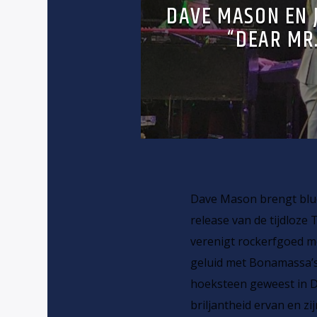
DAVE MASON EN 
“DEAR MR.
Dave Mason brengt blu
release van de tijdloze 
verenigt rockerfgoed me
geluid met Bonamassa’s 
hoeksteen geweest in Da
briljantheid ervan en zij