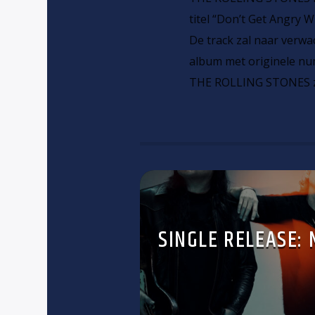
titel “Don’t Get Angry 
De track zal naar verwa
album met originele nu
THE ROLLING STONES zal
SINGLE RELEASE: 