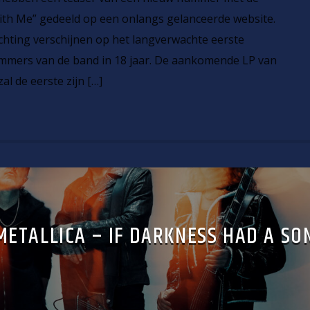
With Me” gedeeld op een onlangs gelanceerde website.
chting verschijnen op het langverwachte eerste
mmers van de band in 18 jaar. De aankomende LP van
 de eerste zijn […]
METALLICA – IF DARKNESS HAD A SO