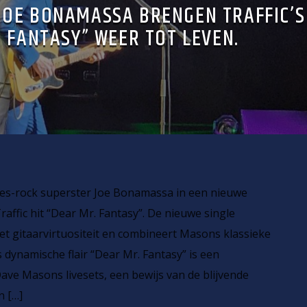
JOE BONAMASSA BRENGEN TRAFFIC’S
 FANTASY” WEER TOT LEVEN.
es-rock superster Joe Bonamassa in een nieuwe
Traffic hit “Dear Mr. Fantasy”. De nieuwe single
t gitaarvirtuositeit en combineert Masons klassieke
dynamische flair “Dear Mr. Fantasy” is een
ve Masons livesets, een bewijs van de blijvende
n […]