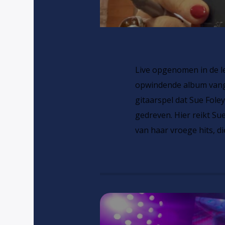
Live opgenomen in de le
opwindende album vangt
gitaarspel dat Sue Fole
gedreven. Hier reikt Su
van haar vroege hits, d