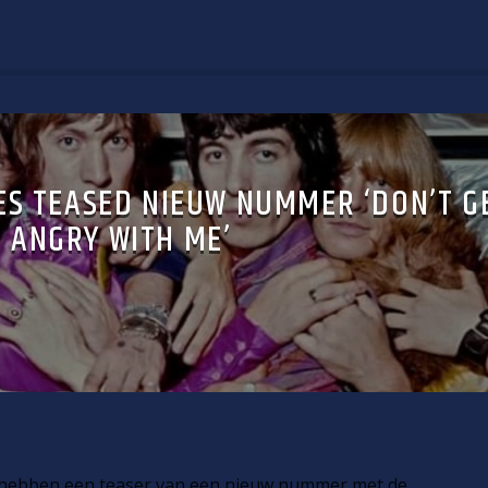
ES TEASED NIEUW NUMMER ‘DON’T G
ANGRY WITH ME’
ebben een teaser van een nieuw nummer met de