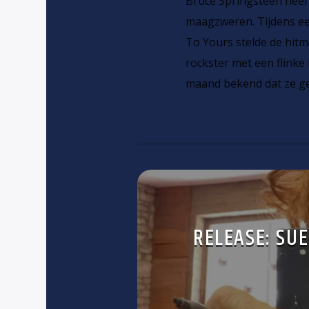
Bruce Springsteen heef
maagzweren. Tijdens ee
To Yours stelde de hitma
rockster met een flinke
maand bekend dat ze g
RELEASE: SUE 