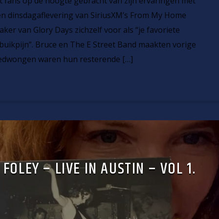
t fans op de hoogte gebracht van zijn ervaringen met
n dinsdagaflevering van SiriusXM’s From My Home
ker van Glory Days zichzelf voor als “je favoriete
 buikpijn”. Bruce en The E Street Band maakten vorige
edwongen waren hun resterende […]
FOLEY – LIVE IN AUSTIN – VOL 1.