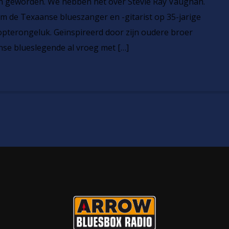
jn geworden. We hebben het over Stevie Ray Vaughan.
m de Texaanse blueszanger en -gitarist op 35-jarige
ikopterongeluk. Geïnspireerd door zijn oudere broer
nse blueslegende al vroeg met […]