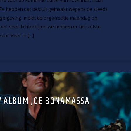
d voor de komende editie van Lowlands, maar
Ze hebben dat besluit gemaakt wegens de steeds
elgeving, meldt de organisatie maandag op
mt snel dichterbij en we hebben er het volste
kaar weer in […]
W ALBUM JOE BONAMASSA