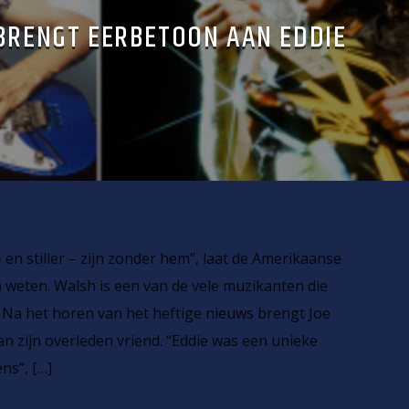
BRENGT EERBETOON AAN EDDIE
– en stiller – zijn zonder hem”, laat de Amerikaanse
 weten. Walsh is een van de vele muzikanten die
 Na het horen van het heftige nieuws brengt Joe
 zijn overleden vriend. “Eddie was een unieke
ns”, […]