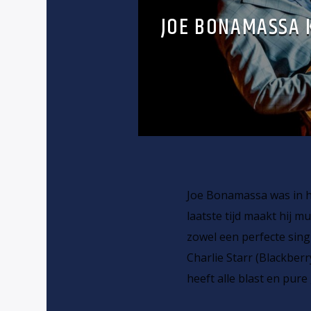
JOE BONAMASSA 
Joe Bonamassa was in he
laatste tijd maakt hij m
zowel een perfecte sin
Charlie Starr (Blackber
heeft alle blast en pure