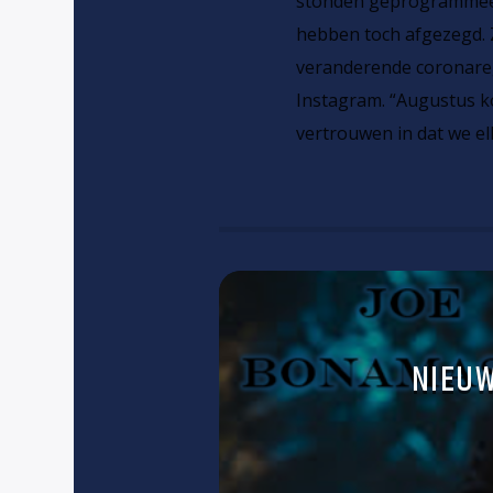
stonden geprogrammeer
hebben toch afgezegd. 
veranderende coronareg
Instagram. “Augustus ko
vertrouwen in dat we el
NIEU