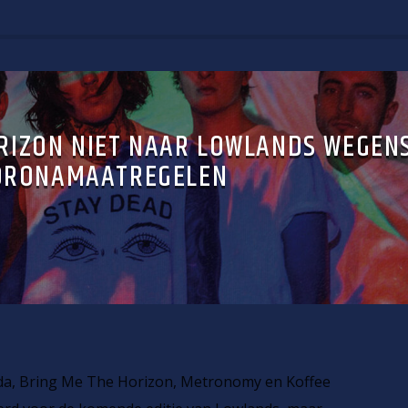
RIZON NIET NAAR LOWLANDS WEGEN
ORONAMAATREGELEN
da, Bring Me The Horizon, Metronomy en Koffee