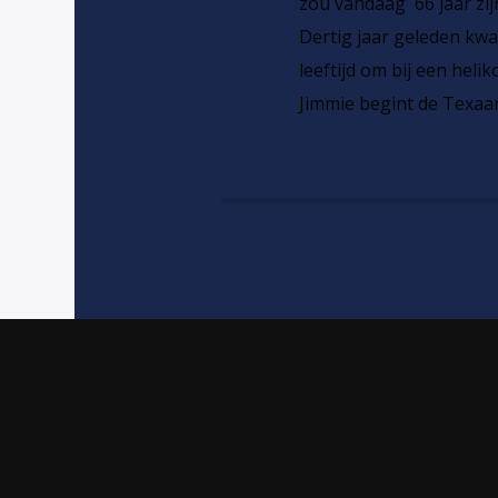
zou vandaag 66 jaar zi
Dertig jaar geleden kwa
leeftijd om bij een hel
Jimmie begint de Texaa