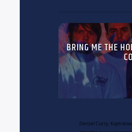
BRING ME THE HO
C
Denzel Curry, Kaytrana