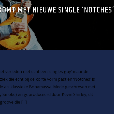
KOMT MET NIEUWE SINGLE ‘NOTCHES
t verleden niet echt een ‘singles guy’ maar de
uziek die echt bij de korte vorm past en ‘Notches’ is
gle als klassieke Bonamassa. Mede geschreven met
ry Smoke) en geproduceerd door Kevin Shirley, dit
 groove die […]