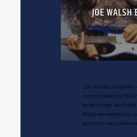
JOE WALSH 
,,De wereld zal zachter 
rockmuzikant Joe Walsh
hulde brengt aan Eddie.
Walsh een eerbetoon aan
gitarist en een uniek me