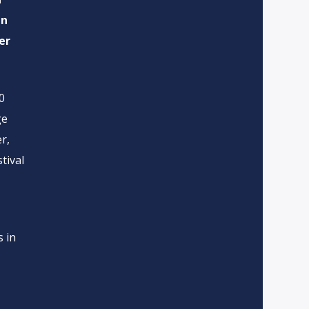
en
er
0
ge
r,
tival
s in