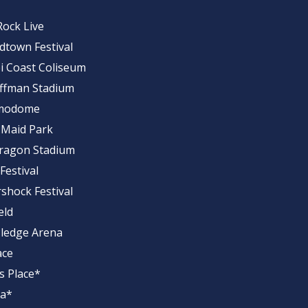
Rock Live
idtown Festival
pi Coast Coliseum
uffman Stadium
lamodome
 Maid Park
dragon Stadium
Festival
rshock Festival
eld
 Pledge Arena
ace
s Place*
na*