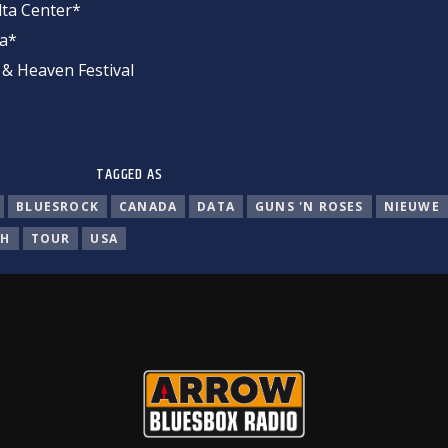
elta Center*
na*
l & Heaven Festival
TAGGED AS
BLUESROCK
CANADA
DATA
GUNS 'N ROSES
NIEUWE
SH
TOUR
USA