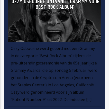
OZZY OSBOURNE ONTVANGT GRAMMY VOOR
‘BEST ROCK ALBUM’
Ozzy Osbourne werd geëerd met een Grammy
in de categorie “Best Rock Album” tijdens de
pre-uitzendingsceremonie van de 65e jaarlijkse
Grammy Awards, die op zondag 5 februari werd
gehouden in de Crypto.com Arena (voorheen
het Staples Center ) in Los Angeles, Californië.
Ozzy werd genomineerd voor zijn album
“Patient Number 9” uit 2022. De inductee […]