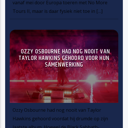
vanaf mei door Europa toeren met No More
Tours II, maar is daar fysiek niet toe in […]
OZZY OSBOURNE HAD NOG NOOIT VAN
TAYLOR HAWKINS GEHOORD VOOR HUN
SAMENWERKING
Ozzy Osbourne had nog nooit van Taylor
Hawkins gehoord voordat hij drumde op zijn
laatste album. Hoewel de Black Sabbath-