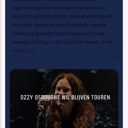
legende nog nooit van Taylor had gehoord,
stond hij versteld van zijn vaardigheden op het
drumstel. Sprekend over SiriusXM’s speciale
aflevering getiteld ‘Ozzy’s Boneyard’ om de
release van Ozzy’s 13e solo-LP te vieren, zei de
rocker […]
OZZY OSBOURNE WIL BLIJVEN TOUREN