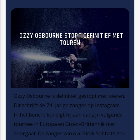
OZZY OSBOURNE STOPT DEFINITIEF MET
TOUREN
Ozzy Osbourne is definitief gestopt met toeren.
Dit schrijft de 74 -jarige zanger op Instagram.
In het bericht kondigt hij aan dat zijn volgende
tournee in Europa en Groot-Brittannië niet
doorgaat. De zanger van o.a. Black Sabbath zou