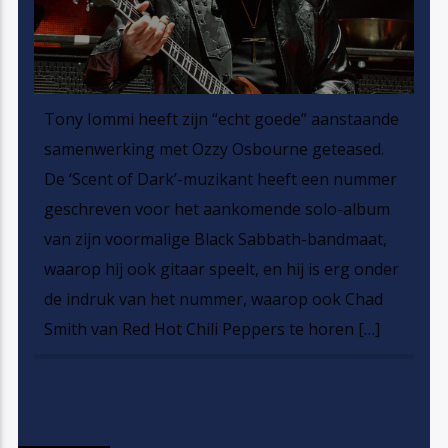
Tony Iommi heeft zijn “echt goede” aanstaande
samenwerking met Ozzy Osbourne geteased.
De ‘Scent of Dark’-muzikant heeft een nummer
geschreven voor het aankomende solo-album
van zijn voormalige Black Sabbath-bandmaat,
waarop hij ook gitaar speelt, en hij is erg onder
de indruk van het nummer, waarop ook Chad
Smith van Red Hot Chili Peppers te horen […]