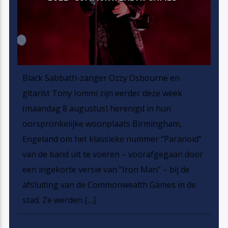
Black Sabbath-zanger Ozzy Osbourne en
gitarist Tony Iommi zijn eerder deze week
(maandag 8 augustus) herenigd in hun
oorspronkelijke woonplaats Birmingham,
Engeland om het klassieke nummer “Paranoid”
van de band uit te voeren – voorafgegaan door
een ingekorte versie van “Iron Man” – bij de
afsluiting van de Commonwealth Games in de
stad. Ze werden […]