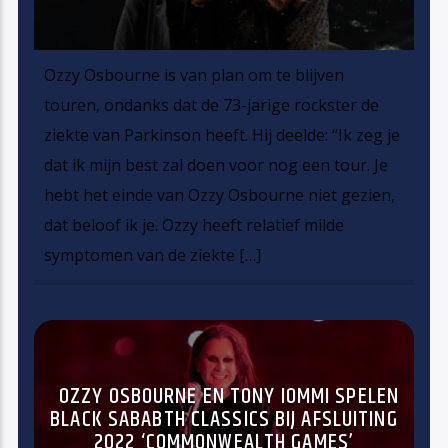
Ozzy Osbourne is van plan om te blijven
touren, ondanks dat de 73-jarige rockster de
ziekte van Parkinson heeft. Hij deelde: “Ik zeg je
dat ik mijn best zal doen voor nog een tour. Je
hebt het einde van Ozzy Osbourne niet gezien,
dat beloof ik je. Ozzy heeft relatief milde
symptomen van de ziekte […]
OZZY OSBOURNE EN TONY IOMMI SPELEN
BLACK SABABTH CLASSICS BIJ AFSLUITING
2022 ‘COMMONWEALTH GAMES’