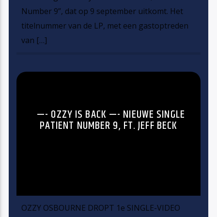
Number 9”, dat op 9 september uitkomt. Het
titelnummer van de LP, met een gastoptreden
van […]
—- OZZY IS BACK —- NIEUWE SINGLE
PATIENT NUMBER 9, FT. JEFF BECK
OZZY OSBOURNE DROPT 1e SINGLE-VIDEO