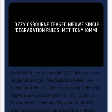
OZZY OSBOURNE TEASED NIEUWE SINGLE
‘DEGRADATION RULES’ MET TONY IOMMI
Ozzy Osbourne zal op vrijdag 22 juli een nieuwe
single uitbrengen, “Degradation Rules”. Een
teaser voor de track, met een gastoptreden van
Ozzy’s Black Sabbath-bandlid Tony Iommi, is
hieronder beschikbaar. “Degradation Rules” is
afkomstig van Ozzy’s nieuwe album, “Patient