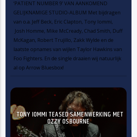
‘PATIENT NUMBER 9’ VAN AANKOMEND
GELIJKNAMIGE STUDIO-ALBUM Met bijdragen
van o.a. Jeff Beck, Eric Clapton, Tony Iommi,
Josh Homme, Mike McCready, Chad Smith, Duff
McKagan, Robert Trujillo, Zakk Wylde en de
laatste opnames van wijlen Taylor Hawkins van
Foo Fighters. En de single draaien wij natuurlijk
al op Arrow Bluesbox!
TONY IOMMI TEASED SAMENWERKING MET
OZZY OSBOURNE