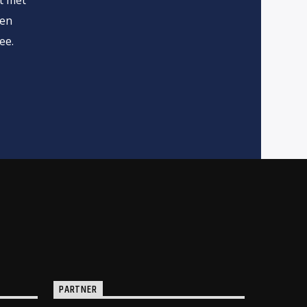
ht met
den
ee.
PARTNER