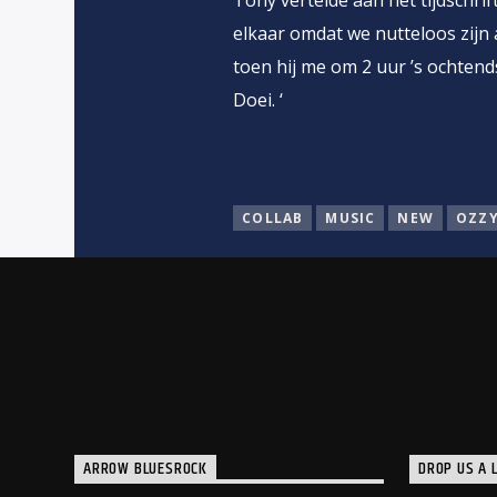
Tony vertelde aan het tijdschri
elkaar omdat we nutteloos zijn 
toen hij me om 2 uur ’s ochtends b
Doei. ‘
COLLAB
MUSIC
NEW
OZZ
ARROW BLUESROCK
DROP US A L