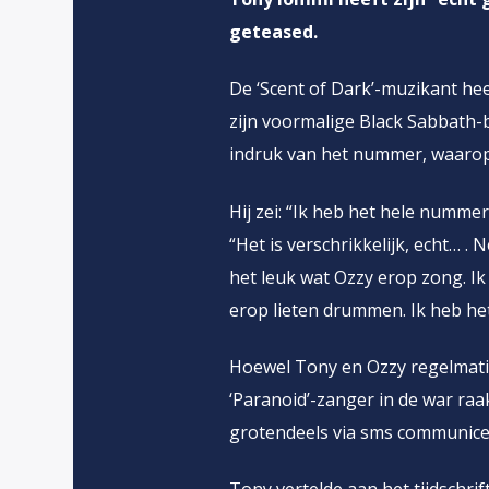
geteased.
De ‘Scent of Dark’-muzikant h
zijn voormalige Black Sabbath-b
indruk van het nummer, waarop
Hij zei: “Ik heb het hele numme
“Het is verschrikkelijk, echt… . 
het leuk wat Ozzy erop zong. Ik 
erop lieten drummen. Ik heb he
Hoewel Tony en Ozzy regelmatig
‘Paranoid’-zanger in de war raak
grotendeels via sms communice