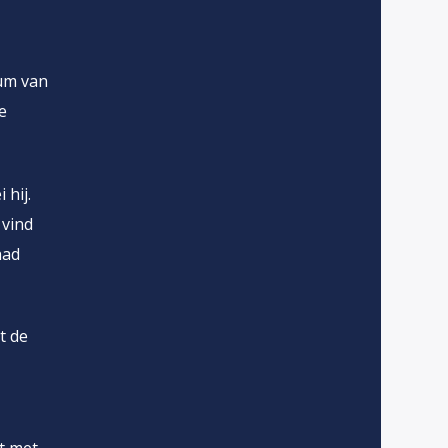
um van
e
 hij.
 vind
had
t de