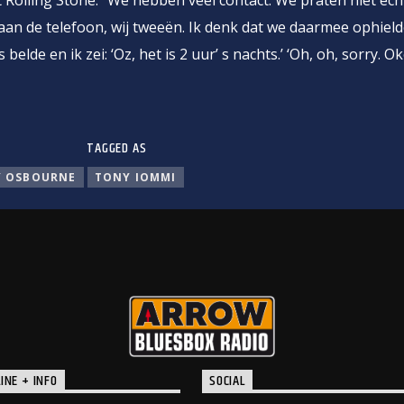
ft Rolling Stone: “We hebben veel contact. We praten niet ec
aan de telefoon, wij tweeën. Ik denk dat we daarmee ophiel
elde en ik zei: ‘Oz, het is 2 uur’ s nachts.’ ‘Oh, oh, sorry. Ok
TAGGED AS
Y OSBOURNE
TONY IOMMI
INE + INFO
SOCIAL