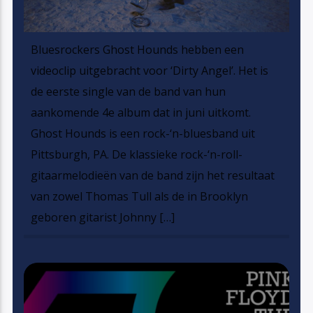
Bluesrockers Ghost Hounds hebben een
videoclip uitgebracht voor ‘Dirty Angel’. Het is
de eerste single van de band van hun
aankomende 4e album dat in juni uitkomt.
Ghost Hounds is een rock-‘n-bluesband uit
Pittsburgh, PA. De klassieke rock-‘n-roll-
gitaarmelodieën van de band zijn het resultaat
van zowel Thomas Tull als de in Brooklyn
geboren gitarist Johnny […]