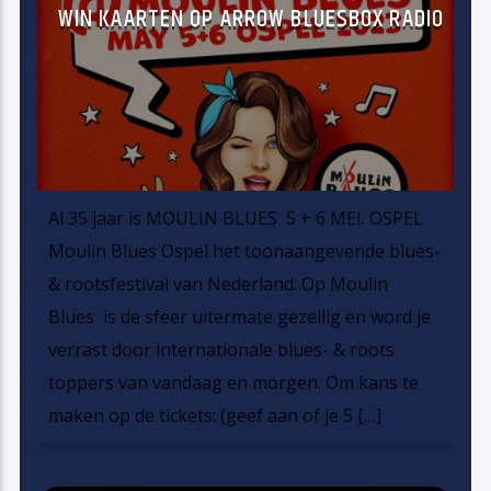
WIN KAARTEN OP ARROW BLUESBOX RADIO
Al 35 jaar is MOULIN BLUES 5 + 6 MEI. OSPEL
Moulin Blues Ospel het toonaangevende blues-
& rootsfestival van Nederland. Op Moulin
Blues is de sfeer uitermate gezellig en word je
verrast door internationale blues- & roots
toppers van vandaag en morgen. Om kans te
maken op de tickets: (geef aan of je 5 […]