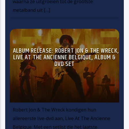
waarna ze uitgroeien tot de grootste
metalband uit […]
ALBUM RELEASE: ROBERT JON & THE WRECK,
LIVE AT THE ANCIENNE BELGIQUE, ALBUM &
DVD SET
Robert Jon & The Wreck kondigen hun
allereerste live-dvd aan, Live At The Ancienne
Belgique. Met een setlist die het laatste