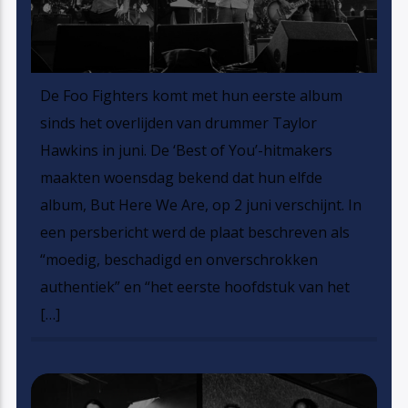
De Foo Fighters komt met hun eerste album
sinds het overlijden van drummer Taylor
Hawkins in juni. De ‘Best of You’-hitmakers
maakten woensdag bekend dat hun elfde
album, But Here We Are, op 2 juni verschijnt. In
een persbericht werd de plaat beschreven als
“moedig, beschadigd en onverschrokken
authentiek” en “het eerste hoofdstuk van het
[…]