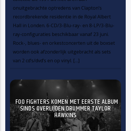
onuitgebrachte optredens van Clapton’s
recordbrekende residentie in de Royal Albert
Hall in Londen. 6-CD/3-Blu-ray- en 8-LP/3-Blu-
ray-configuraties beschikbaar vanaf 23 juni.
Rock-, blues- en orkestconcerten uit de boxset
worden ook afzonderlijk uitgebracht als sets
van 2 cd’s/dvd’s en op vinyl. […]
FOO FIGHTERS KOMEN MET EERSTE ALBUM
SINDS OVERLIJDEN DRUMMER TAYLOR
HAWKINS