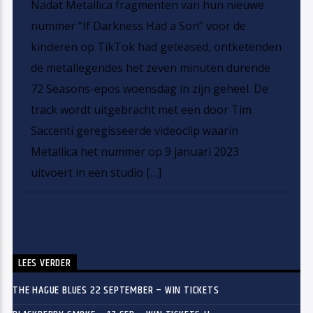
Nadat Metallica fragmenten van hun nieuwe
nummer “If Darkness Had a Son” voor de
kinderen op TikTok had geteased, ontketenden
de metallegendes het zeven minuten durende
72 Seasons-epos woensdag in zijn geheel. De
track wordt uitgebracht met een door Tim
Saccenti geregisseerde videoclip waarin
Metallica het nummer op 9 januari 2023
uitvoert in een studio […]
LEES VERDER
THE HAGUE BLUES 22 SEPTEMBER – WIN TICKETS