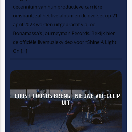
decennium van hun productieve carrière
omspant, zal het live album en de dvd-set op 21
april 2023 worden uitgebracht via Joe
Bonamassa’s Journeyman Records. Bekijk hier
de officiële livemuziekvideo voor “Shine A Light
On […]
GHOST HOUNDS BRENGT NIEUWE VIDEOCLIP
UIT