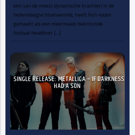
een van de meest dynamische krachten in de
hedendaagse blueswereld, heeft Fish naam
gemaakt als een meermaals bekroonde
festival-headliner […]
SINGLE RELEASE: METALLICA – IF DARKNESS
HAD A SON