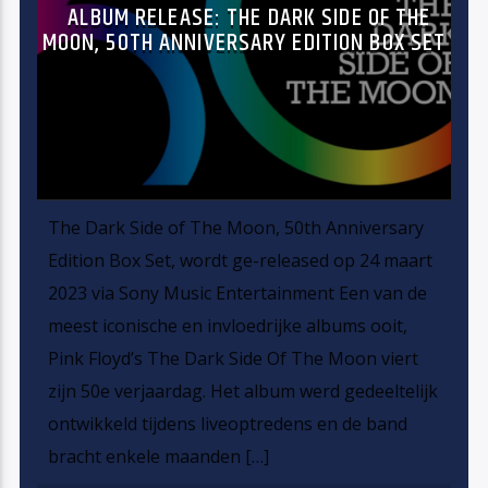
ALBUM RELEASE: THE DARK SIDE OF THE
MOON, 50TH ANNIVERSARY EDITION BOX SET
The Dark Side of The Moon, 50th Anniversary
Edition Box Set, wordt ge-released op 24 maart
2023 via Sony Music Entertainment Een van de
meest iconische en invloedrijke albums ooit,
Pink Floyd’s The Dark Side Of The Moon viert
zijn 50e verjaardag. Het album werd gedeeltelijk
ontwikkeld tijdens liveoptredens en de band
bracht enkele maanden […]