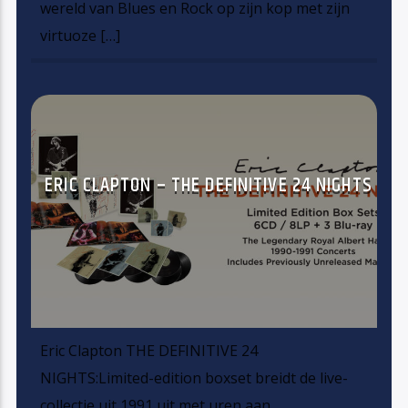
wereld van Blues en Rock op zijn kop met zijn
virtuoze […]
ERIC CLAPTON – THE DEFINITIVE 24 NIGHTS
Eric Clapton THE DEFINITIVE 24
NIGHTS:Limited-edition boxset breidt de live-
collectie uit 1991 uit met uren aan