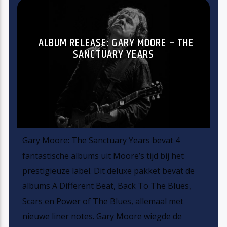
ALBUM RELEASE: GARY MOORE – THE
SANCTUARY YEARS
Gary Moore: The Sanctuary Years bevat 4
fantastische albums uit Moore’s tijd bij het
prestigieuze label. Dit deluxe pakket bevat de
albums A Different Beat, Back To The Blues,
Scars en Power of The Blues, allemaal met
nieuwe liner notes. Gary Moore wiegde de