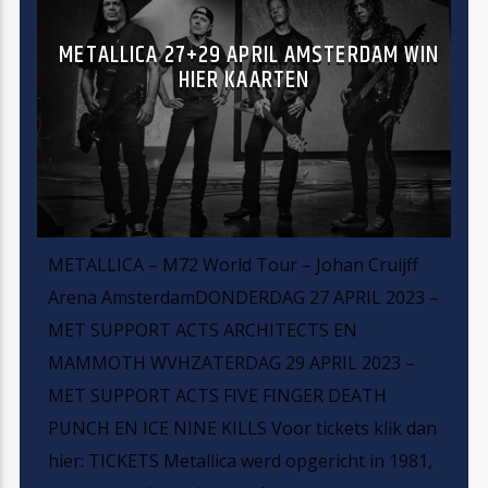
METALLICA 27+29 APRIL AMSTERDAM WIN
HIER KAARTEN
METALLICA – M72 World Tour – Johan Cruijff
Arena AmsterdamDONDERDAG 27 APRIL 2023 –
MET SUPPORT ACTS ARCHITECTS EN
MAMMOTH WVHZATERDAG 29 APRIL 2023 –
MET SUPPORT ACTS FIVE FINGER DEATH
PUNCH EN ICE NINE KILLS Voor tickets klik dan
hier: TICKETS Metallica werd opgericht in 1981,