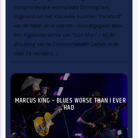
oorspronkelijke woonplaats Birmingham,
Engeland om het klassieke nummer “Paranoid”
van de band uit te voeren – voorafgegaan door
een ingekorte versie van “Iron Man” – bij de
afsluiting van de Commonwealth Games in de
stad. Ze werden […]
MARCUS KING – BLUES WORSE THAN I EVER
HAD