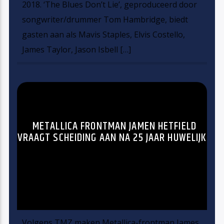
2018. ‘The Blues Don’t Lie’, geproduceerd door
songwriter/drummer Tom Hambridge, biedt
gasten aan als Mavis Staples, Elvis Costello,
James Taylor, Jason Isbell […]
METALLICA FRONTMAN JAMEN HETFIELD
VRAAGT SCHEIDING AAN NA 25 JAAR HUWELIJK
Volgens TMZ maken Metallica-frontman James