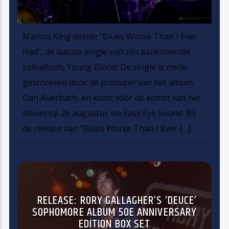
Marcus King deelde “Blues Worse Than I Ever
Had”, de laatste single van zijn aankomende
soloalbum, Young Blood. De single is mede
geschreven door de producer van het album,
Dan Auerbach, en komt vóór de komst van het
album op 26 augustus via Easy Eye Sound. Bij
de release van “Blues Worse Than I Ever […]
RELEASE: RORY GALLAGHER’S ‘DEUCE’
SOPHOMORE ALBUM 50E ANNIVERSARY
EDITION BOX SET