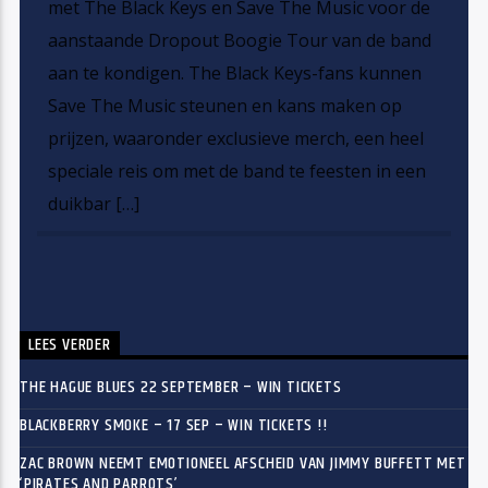
met The Black Keys en Save The Music voor de
aanstaande Dropout Boogie Tour van de band
aan te kondigen. The Black Keys-fans kunnen
Save The Music steunen en kans maken op
prijzen, waaronder exclusieve merch, een heel
speciale reis om met de band te feesten in een
duikbar […]
LEES VERDER
THE HAGUE BLUES 22 SEPTEMBER – WIN TICKETS
BLACKBERRY SMOKE – 17 SEP – WIN TICKETS !!
ZAC BROWN NEEMT EMOTIONEEL AFSCHEID VAN JIMMY BUFFETT MET
‘PIRATES AND PARROTS’