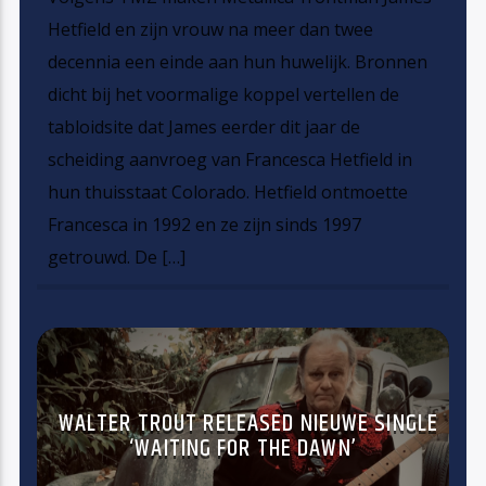
Hetfield en zijn vrouw na meer dan twee
decennia een einde aan hun huwelijk. Bronnen
dicht bij het voormalige koppel vertellen de
tabloidsite dat James eerder dit jaar de
scheiding aanvroeg van Francesca Hetfield in
hun thuisstaat Colorado. Hetfield ontmoette
Francesca in 1992 en ze zijn sinds 1997
getrouwd. De […]
WALTER TROUT RELEASED NIEUWE SINGLE
‘WAITING FOR THE DAWN’