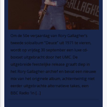
Om de 50e verjaardag van Rory Gallagher’s
tweede soloalbum “Deuce” uit 1971 te vieren,
wordt op vrijdag 30 september een luxe cd-
boxset uitgebracht door het UMC. De
uitgebreide feestelijke release graaft diep in
het Rory Gallagher-archief en bevat een nieuwe
mix van het originele album, achtentwintig niet
eerder uitgebrachte alternatieve takes, een
BBC Radio ‘In […]