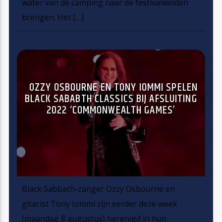
water van de camping naar de festivalweiden
brengen. Het […]
OZZY OSBOURNE EN TONY IOMMI SPELEN
BLACK SABABTH CLASSICS BIJ AFSLUITING
2022 ‘COMMONWEALTH GAMES’
Black Sabbath-zanger Ozzy Osbourne en
gitarist Tony Iommi zijn eerder deze week
(maandag 8 augustus) herenigd in hun