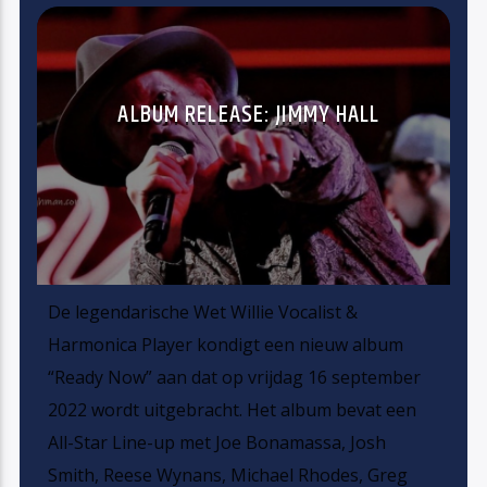
ALBUM RELEASE: JIMMY HALL
De legendarische Wet Willie Vocalist &
Harmonica Player kondigt een nieuw album
“Ready Now” aan dat op vrijdag 16 september
2022 wordt uitgebracht. Het album bevat een
All-Star Line-up met Joe Bonamassa, Josh
Smith, Reese Wynans, Michael Rhodes, Greg