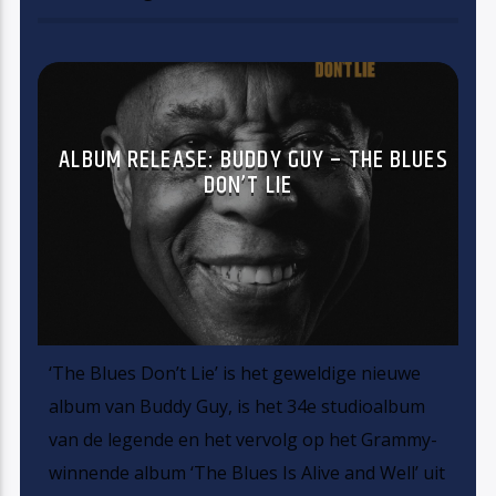
ALBUM RELEASE: BUDDY GUY – THE BLUES
DON’T LIE
‘The Blues Don’t Lie’ is het geweldige nieuwe
album van Buddy Guy, is het 34e studioalbum
van de legende en het vervolg op het Grammy-
winnende album ‘The Blues Is Alive and Well’ uit