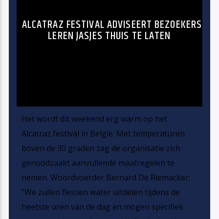
ALCATRAZ FESTIVAL ADVISEERT BEZOEKERS
LEREN JASJES THUIS TE LATEN
Het wordt dit weekend erg warm op het
Alcatraz festival in België. Met temperaturen
boven de 30 graden zag de organisatie zich
genoodzaakt aanvullende maatregelen te
nemen. Woordvoerder Bernard De Riemacker:
“We zullen flessen water uitdelen tijdens de
heetste uren van de dag en mogen specifiek