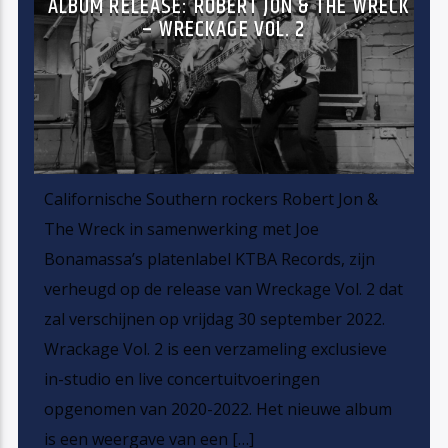
ALBUM RELEASE: ROBERT JON & THE WRECK
– WRECKAGE VOL. 2
Californische Southern rockers Robert Jon &
The Wreck in samenwerking met Joe
Bonamassa’s platenlabel KTBA Records, zijn
verheugd op de release van Wreckage Vol. 2 dat
zal verschijnen op vrijdag 30 september 2022.
Wrackage Vol. 2 is een verzameling exclusieve
in-studio en live concertuitvoeringen
opgenomen van 2020-2022. Het nieuwe album
is een weergave van een […]