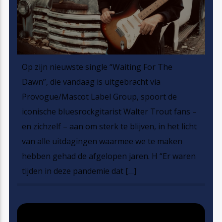
Op zijn nieuwste single “Waiting For The
Dawn”, die vandaag is uitgebracht via
Provogue/Mascot Label Group, spoort de
iconische bluesrockgitarist Walter Trout fans –
en zichzelf – aan om sterk te blijven, in het licht
van alle uitdagingen waarmee we te maken
hebben gehad de afgelopen jaren. H “Er waren
tijden in deze pandemie dat […]