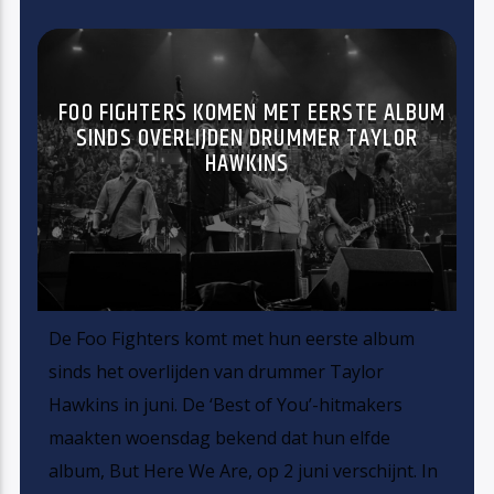
FOO FIGHTERS KOMEN MET EERSTE ALBUM
SINDS OVERLIJDEN DRUMMER TAYLOR
HAWKINS
De Foo Fighters komt met hun eerste album
sinds het overlijden van drummer Taylor
Hawkins in juni. De ‘Best of You’-hitmakers
maakten woensdag bekend dat hun elfde
album, But Here We Are, op 2 juni verschijnt. In