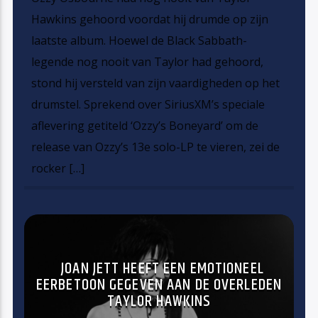
Hawkins gehoord voordat hij drumde op zijn
laatste album. Hoewel de Black Sabbath-
legende nog nooit van Taylor had gehoord,
stond hij versteld van zijn vaardigheden op het
drumstel. Sprekend over SiriusXM’s speciale
aflevering getiteld ‘Ozzy’s Boneyard’ om de
release van Ozzy’s 13e solo-LP te vieren, zei de
rocker […]
JOAN JETT HEEFT EEN EMOTIONEEL
EERBETOON GEGEVEN AAN DE OVERLEDEN
TAYLOR HAWKINS