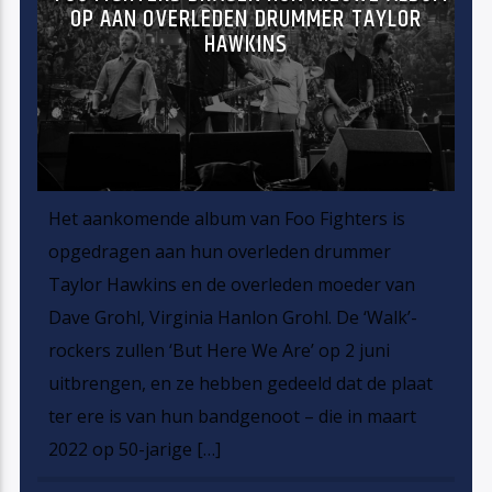
OP AAN OVERLEDEN DRUMMER TAYLOR
HAWKINS
Het aankomende album van Foo Fighters is
opgedragen aan hun overleden drummer
Taylor Hawkins en de overleden moeder van
Dave Grohl, Virginia Hanlon Grohl. De ‘Walk’-
rockers zullen ‘But Here We Are’ op 2 juni
uitbrengen, en ze hebben gedeeld dat de plaat
ter ere is van hun bandgenoot – die in maart
2022 op 50-jarige […]