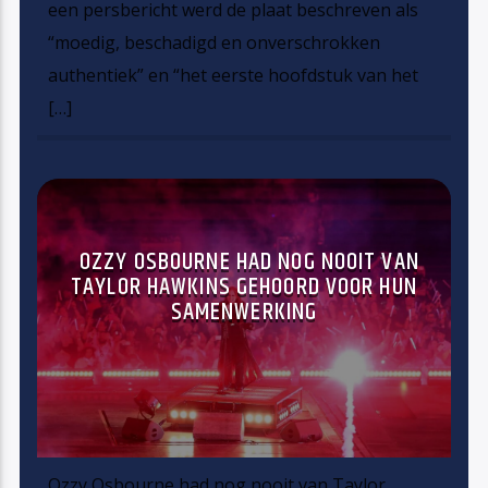
een persbericht werd de plaat beschreven als
“moedig, beschadigd en onverschrokken
authentiek” en “het eerste hoofdstuk van het
[…]
OZZY OSBOURNE HAD NOG NOOIT VAN
TAYLOR HAWKINS GEHOORD VOOR HUN
SAMENWERKING
Ozzy Osbourne had nog nooit van Taylor