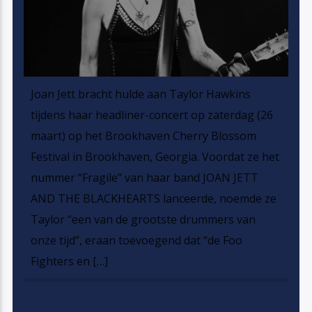
Joan Jett bracht hulde aan Taylor Hawkins
tijdens haar headliner-concert op zaterdag (26
maart) op het Brookhaven Cherry Blossom
Festival in Brookhaven, Georgia. Voordat ze het
nummer “Fragile” van haar band JOAN JETT
AND THE BLACKHEARTS lanceerde, noemde ze
Taylor “een van de grootste drummers van
onze tijd”, eraan toevoegend dat “de Foo
Fighters en […]