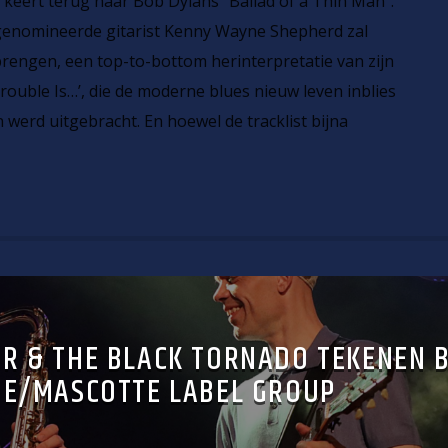
eert terug naar Bob Dylans “Ballad of a Thin Man”.
genomineerde gitarist Kenny Wayne Shepherd zal
brengen, een top-to-bottom herinterpretatie van zijn
uble Is…’, die de moderne blues nieuw leven inblies
 werd uitgebracht. En hoewel de tracklist bijna
R & THE BLACK TORNADO TEKENEN B
E/MASCOTTE LABEL GROUP