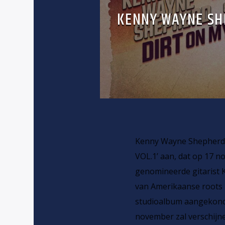
KENNY WAYNE SH
Kenny Wayne Shepherd
VOL.1’ aan, dat op 17 
genomineerde gitarist 
van Amerikaanse roots i
studioalbum aangekondi
november zal verschijn