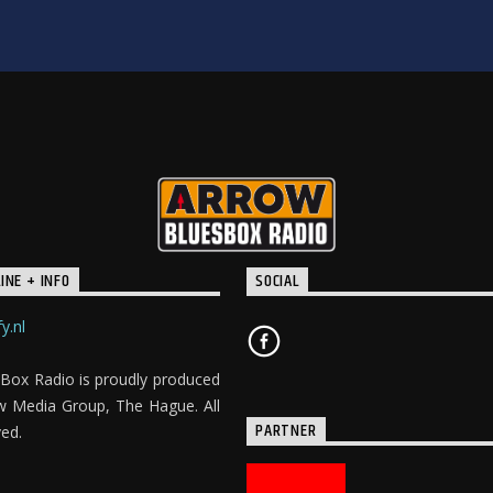
INE + INFO
SOCIAL
y.nl
Box Radio is proudly produced
w Media Group, The Hague. All
PARTNER
ved.