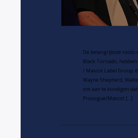
De belangrijkste roots
Black Tornado, hebben
/ Mascot Label Group; 
Wayne Shepherd, Walter
om aan te kondigen dat
Provogue/Mascot […]