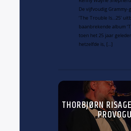
Kenny Wayne Shepherd k
De vijfvoudig Grammy-
‘The Trouble Is…25’ uit
baanbrekende album ‘Tro
toen het 25 jaar geleden
hetzelfde is, […]
THORBJØRN RISAGE
PROVOGU