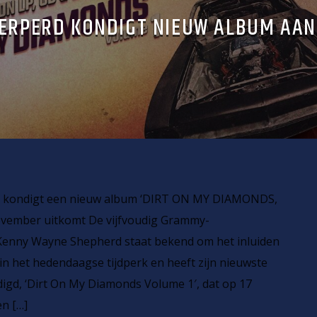
ERPERD KONDIGT NIEUW ALBUM AAN
 kondigt een nieuw album ‘DIRT ON MY DIAMONDS,
november uitkomt De vijfvoudig Grammy-
Kenny Wayne Shepherd staat bekend om het inluiden
n het hedendaagse tijdperk en heeft zijn nieuwste
gd, ‘Dirt On My Diamonds Volume 1′, dat op 17
en […]