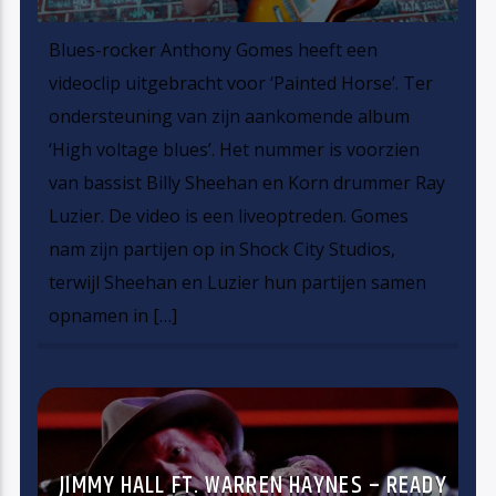
Blues-rocker Anthony Gomes heeft een
videoclip uitgebracht voor ‘Painted Horse’. Ter
ondersteuning van zijn aankomende album
‘High voltage blues’. Het nummer is voorzien
van bassist Billy Sheehan en Korn drummer Ray
Luzier. De video is een liveoptreden. Gomes
nam zijn partijen op in Shock City Studios,
terwijl Sheehan en Luzier hun partijen samen
opnamen in […]
JIMMY HALL FT. WARREN HAYNES – READY