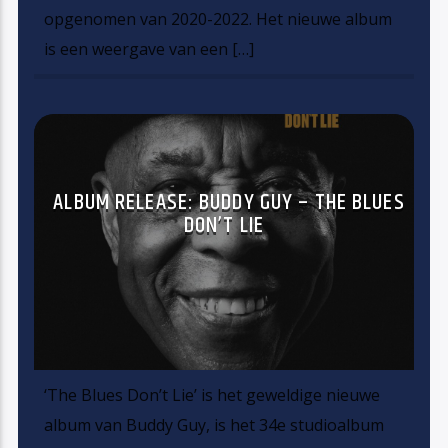
opgenomen van 2020-2022. Het nieuwe album
is een weergave van een […]
ALBUM RELEASE: BUDDY GUY – THE BLUES
DON’T LIE
‘The Blues Don’t Lie’ is het geweldige nieuwe
album van Buddy Guy, is het 34e studioalbum