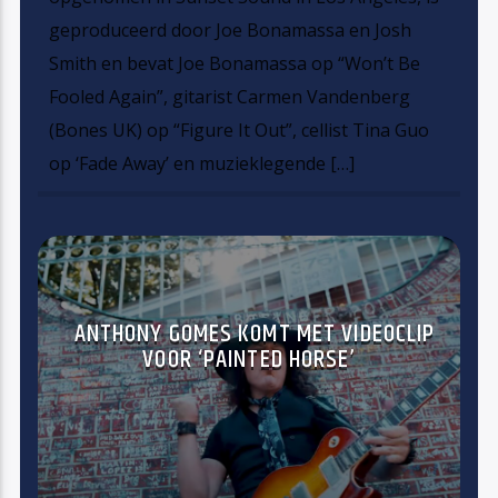
geproduceerd door Joe Bonamassa en Josh
Smith en bevat Joe Bonamassa op “Won’t Be
Fooled Again”, gitarist Carmen Vandenberg
(Bones UK) op “Figure It Out”, cellist Tina Guo
op ‘Fade Away’ en muzieklegende […]
ANTHONY GOMES KOMT MET VIDEOCLIP
VOOR ‘PAINTED HORSE’