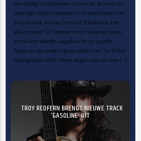
op vrijdag 16 september online uit. Je kunt het
volledige album beluisteren of downloaden via
Soundcloud, Airplay Direct of Bandcamp. Het
album bevat 12 nummers met rockende blues
en zal ook worden uitgebracht op Spotify,
Apple en alle andere grote platforms. De Britse
bluesgitarist Mick Clarke begon zijn carrière […]
TROY REDFERN BRENGT NIEUWE TRACK
‘GASOLINE’ UIT