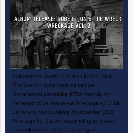
ALBUM RELEASE: ROBERT JON & THE WRECK
– WRECKAGE VOL. 2
Californische Southern rockers Robert Jon &
The Wreck in samenwerking met Joe
Bonamassa’s platenlabel KTBA Records, zijn
verheugd op de release van Wreckage Vol. 2 dat
zal verschijnen op vrijdag 30 september 2022.
Wrackage Vol. 2 is een verzameling exclusieve
in-studio en live concertuitvoeringen