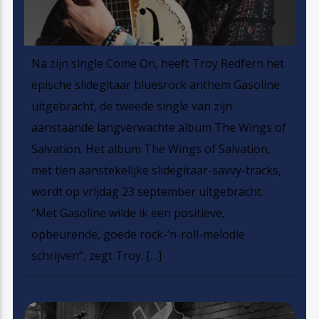
Na zijn single Come On, heeft Troy Redfern het
epische slidegitaar bluesrock anthem Gasoline
uitgebracht, de tweede single van zijn
aanstaande langverwachte album The Wings of
Salvation. Het album The Wings of Salvation,
met tien aanstekelijke slidegitaar-savvy-tracks,
wordt op vrijdag 23 september uitgebracht.
“Met Gasoline wilde ik een positieve,
opbeurende, goede rock-‘n-roll-melodie
schrijven”, zegt Troy. […]