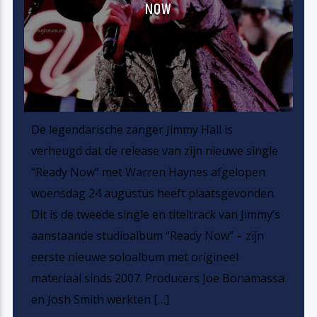
NOW
De legendarische zanger Jimmy Hall is
verheugd dat de release van zijn nieuwe single
“Ready Now” met Warren Haynes afgelopen
woensdag 24 augustus heeft plaatsgevonden.
Dit is de tweede single en titeltrack van Jimmy’s
aanstaande studioalbum “Ready Now” – zijn
eerste nieuwe soloalbum met origineel
materiaal sinds 2007. Producers Joe Bonamassa
en Josh Smith werkten […]