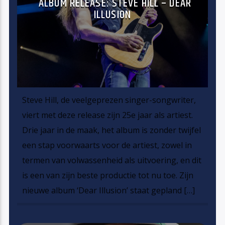
ALBUM RELEASE: STEVE HILL – DEAR
ILLUSION
Steve Hill, de veelgeprezen singer-songwriter,
viert met deze release zijn 25e jaar als artiest.
Drie jaar in de maak, het album is zonder twijfel
een stap voorwaarts voor de artiest, zowel in
termen van volwassenheid als uitvoering, en dit
is een van zijn beste productie tot nu toe. Zijn
nieuwe album ‘Dear Illusion’ staat gepland […]