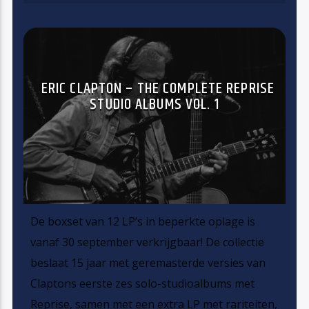
ERIC CLAPTON – THE COMPLETE REPRISE
STUDIO ALBUMS VOL. 1
De boxset van 12 LP’s in beperkte oplage is
vanaf 30 september verkrijgbaar! De collectie
beslaat 15 jaar met geremasterde versies van
Claptons eerste zes solo-studioalbums met
Reprise, samen met een extra LP met rariteiten,