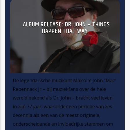
ALBUM RELEASE: DR. JOHN – THINGS
HAPPEN THAT WAY
De legendarische muzikant Malcolm John “Mac”
Rebennack Jr – bij muziekfans over de hele
wereld bekend als Dr. John – bracht veel leven
in zijn 77 jaar, waaronder een periode van zes
decennia als een van de meest originele,
onderscheidende en invloedrijke stemmen om