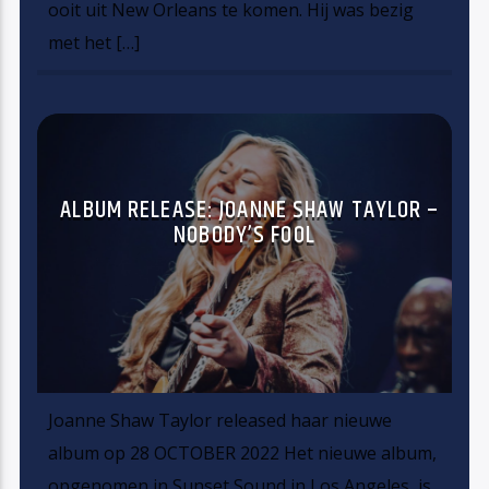
ooit uit New Orleans te komen. Hij was bezig
met het […]
ALBUM RELEASE: JOANNE SHAW TAYLOR –
NOBODY’S FOOL
Joanne Shaw Taylor released haar nieuwe
album op 28 OCTOBER 2022 Het nieuwe album,
opgenomen in Sunset Sound in Los Angeles, is