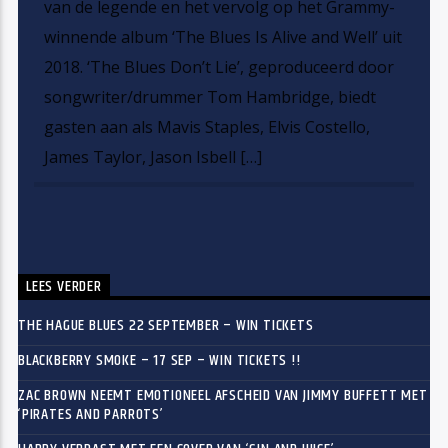
van de legende en het vervolg op het Grammy-
winnende album ‘The Blues Is Alive and Well’ uit
2018. ‘The Blues Don’t Lie’, geproduceerd door
songwriter/drummer Tom Hambridge, biedt
gasten aan als Mavis Staples, Elvis Costello,
James Taylor, Jason Isbell […]
LEES VERDER
THE HAGUE BLUES 22 SEPTEMBER – WIN TICKETS
BLACKBERRY SMOKE – 17 SEP – WIN TICKETS !!
ZAC BROWN NEEMT EMOTIONEEL AFSCHEID VAN JIMMY BUFFETT MET
‘PIRATES AND PARROTS’