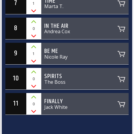
TIME
7
1
Marta T.
IN THE AIR
8
0
Andrea Cox
BE ME
9
1
Nicole Ray
SPIRITS
10
0
The Boss
FINALLY
11
0
Jack White