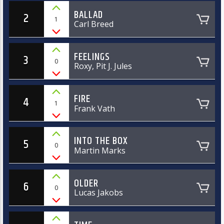
BALLAD
2
1
Carl Breed
FEELINGS
3
0
Roxy, Pit J. Jules
FIRE
4
1
Frank Vath
INTO THE BOX
5
0
Martin Marks
OLDER
6
0
Lucas Jakobs