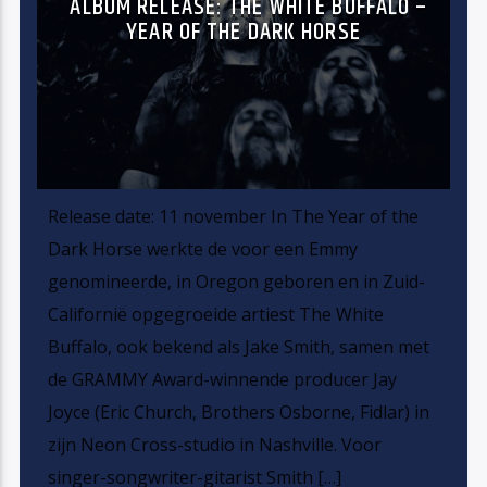
ALBUM RELEASE: THE WHITE BUFFALO –
YEAR OF THE DARK HORSE
Release date: 11 november In The Year of the
Dark Horse werkte de voor een Emmy
genomineerde, in Oregon geboren en in Zuid-
Californië opgegroeide artiest The White
Buffalo, ook bekend als Jake Smith, samen met
de GRAMMY Award-winnende producer Jay
Joyce (Eric Church, Brothers Osborne, Fidlar) in
zijn Neon Cross-studio in Nashville. Voor
singer-songwriter-gitarist Smith […]