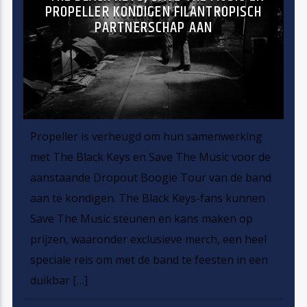
PROPELLER KONDIGEN FILANTROPISCH
PARTNERSCHAP AAN
Propeller is verheugd om hun samenwerking
met The Black Keys en Save The Music voor de
aanstaande Dropout Boogie Tour van de band
aan te kondigen. The Black Keys-fans kunnen
Save The Music steunen en kans maken op
prijzen, waaronder exclusieve merch, een heel
speciale reis om met de band te feesten in een
duikbar […]