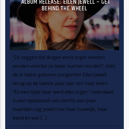
ALBUM RELEASE: EILEN JEWELL – GET
BEHIND THE WHEEL
“Ze zeggen dat dingen eerst erger moeten
worden voordat ze beter kunnen worden”, blikt
de in Idaho geboren songwriter Eilen Jewell
terug op de laatste paar jaar van haar leven.
“En een tijdje daar werd alles erger.” Inderdaad,
in een tijdsbestek van slechts een paar
maanden zag Jewell hoe haar huwelijk, haar
band en wat […]