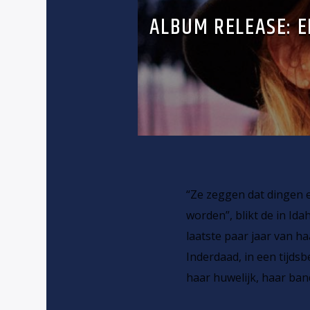
ALBUM RELEASE: E
“Ze zeggen dat dingen 
worden”, blikt de in Id
laatste paar jaar van haa
Inderdaad, in een tijds
haar huwelijk, haar ban