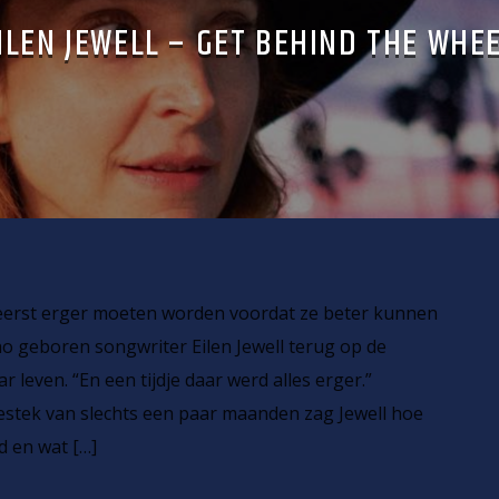
ILEN JEWELL – GET BEHIND THE WHE
eerst erger moeten worden voordat ze beter kunnen
aho geboren songwriter Eilen Jewell terug op de
r leven. “En een tijdje daar werd alles erger.”
bestek van slechts een paar maanden zag Jewell hoe
d en wat […]