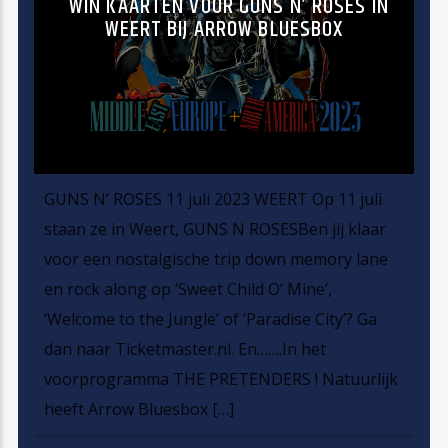
WIN KAARTEN VOOR GUNS N’ ROSES IN
WEERT BIJ ARROW BLUESBOX
GUNS N’ ROSES 11 juli 2023 WEERT Op 11 juli
staan ze in Weert, GUNS N ROSESBen jij klaar
voor een nostalgische trip down memory lane
en rock along op ‘Sweet Child O’ Mine’,
‘Welcome to the Jungle’ of ‘Paradise City’? Ga
dan naar Ticketmaster.nl. En…….In het
voorprogramma THE PRETENDERS ! Natuurlijk
heeft Arrow Bluesbox […]