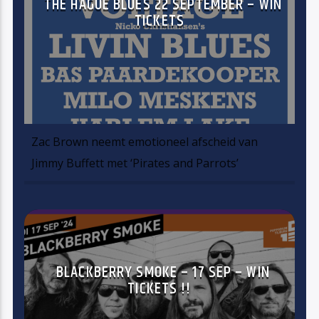
THE HAGUE BLUES 22 SEPTEMBER – WIN
TICKETS
Zac Brown neemt emotioneel afscheid van
Jimmy Buffett met ‘Pirates and Parrots’
BLACKBERRY SMOKE – 17 SEP – WIN
TICKETS !!