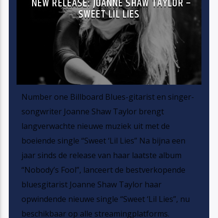
NEW RELEASE: JOANNE SHAW TAYLOR –
SWEET LIL LIES
Number one Billboard Blues-gitarist en singer-
songwriter Joanne Shaw Taylor brengt
langverwachte nieuwe muziek uit met de
boeiende single “Sweet ‘Lil Lies” Na bijna een
jaar sinds de release van haar laatste album
“Nobody’s Fool”, lanceert de bestverkopende
bluesgitarist Joanne Shaw Taylor haar
opwindende nieuwe single “Sweet ‘Lil Lies”, nu
beschikbaar op alle streamingplatforms.