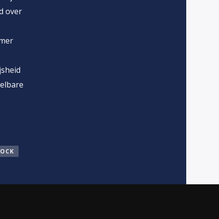
d over
mmer
jsheid
oelbare
ROCK