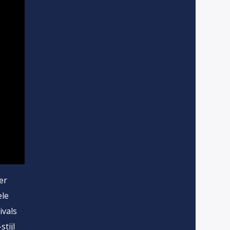
er
ele
ivals
tijl