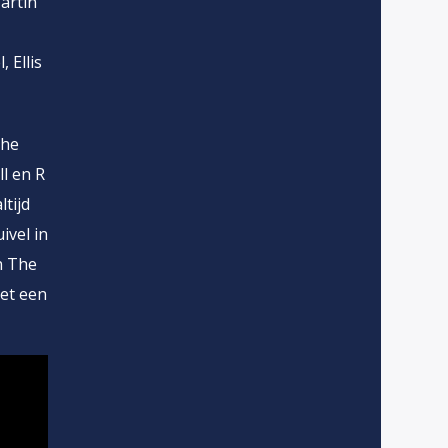
artin
 Ellis
The
l en R
ltijd
ivel in
n The
met een