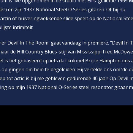
um is live opgenomen in de studio met Ellis’ geliefde 1969 M
r) en zijn 1937 National Steel O Series gitaren. Of hij nu
rtin of huiveringwekkende slide speelt op de National Steel,
ste intimiteit.
mer Devil In The Room, gaat vandaag in première. “Devil In 
ar de Hill Country Blues-stijl van Mississippi Fred McDowel
eel is het gebaseerd op iets dat kolonel Bruce Hampton ons a
op gingen om hem te begeleiden. Hij vertelde ons om ‘de du
ep tot actie is bij me gebleven gedurende 40 jaar! Op Devil I
ng op mijn 1937 National O-Series steel resonator gitaar 