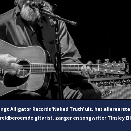
ngt Alligator Records ‘Naked Truth’ uit, het allereerste
eldberoemde gitarist, zanger en songwriter Tinsley Elli