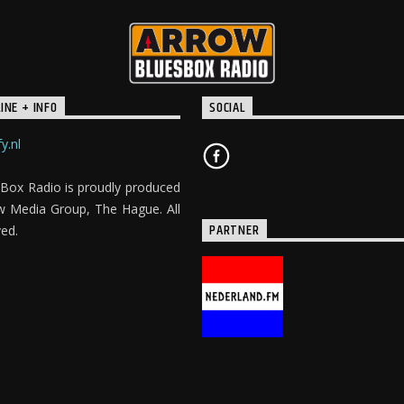
INE + INFO
SOCIAL
y.nl
Box Radio is proudly produced
w Media Group, The Hague. All
PARTNER
ved.