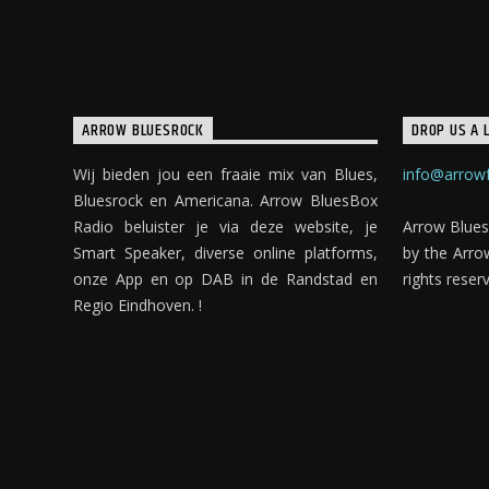
ARROW BLUESROCK
DROP US A L
Wij bieden jou een fraaie mix van Blues,
info@arrowf
Bluesrock en Americana. Arrow BluesBox
Radio beluister je via deze website, je
Arrow Blues
Smart Speaker, diverse online platforms,
by the Arro
onze App en op DAB in de Randstad en
rights reser
Regio Eindhoven. !