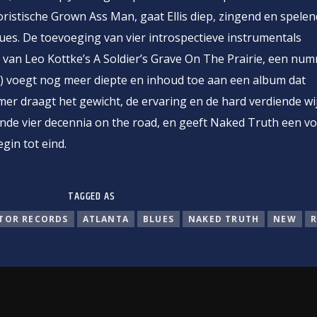
ristische Grown Ass Man, gaat Ellis diep, zingend en spelen
ues. De toevoeging van vier introspectieve instrumentals
van Leo Kottke’s A Soldier’s Grave On The Prairie, een nu
eelt) voegt nog meer diepte en inhoud toe aan een album dat
er draagt het gewicht, de ervaring en de hard verdiende wi
ende vier decennia on the road, en geeft Naked Truth een v
gin tot eind.
TAGGED AS
TOR RECORDS
ATLANTA
BLUES
NAKED TRUTH
NEW