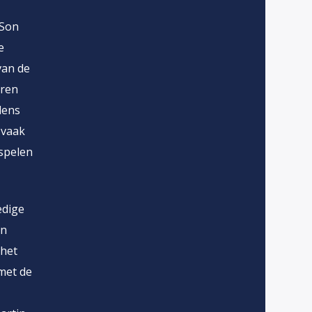
 Son
e
 van de
aren
dens
 vaak
 spelen
edige
jn
 het
met de