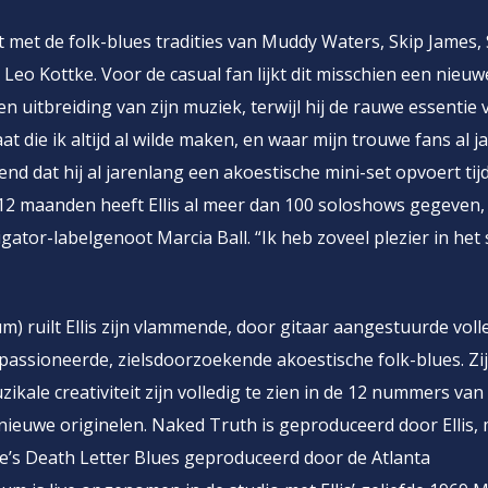
 met de folk-blues tradities van Muddy Waters, Skip James,
Leo Kottke. Voor de casual fan lijkt dit misschien een nieuw
een uitbreiding van zijn muziek, terwijl hij de rauwe essentie
at die ik altijd al wilde maken, en waar mijn trouwe fans al j
end dat hij al jarenlang een akoestische mini-set opvoert tij
n 12 maanden heeft Ellis al meer dan 100 soloshows gegeven,
gator-labelgenoot Marcia Ball. “Ik heb zoveel plezier in het
m) ruilt Ellis zijn vlammende, door gitaar aangestuurde voll
assioneerde, zielsdoorzoekende akoestische folk-blues. Zi
kale creativiteit zijn volledig te zien in de 12 nummers van
euwe originelen. Naked Truth is geproduceerd door Ellis, 
’s Death Letter Blues geproduceerd door de Atlanta