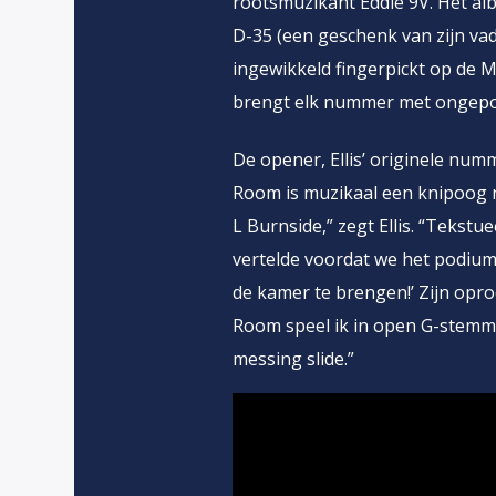
rootsmuzikant Eddie 9V. Het alb
D-35 (een geschenk van zijn vade
ingewikkeld fingerpickt op de Ma
brengt elk nummer met ongepolij
De opener, Ellis’ originele num
Room is muzikaal een knipoog na
L Burnside,” zegt Ellis. “Tekstu
vertelde voordat we het podium 
de kamer te brengen!’ Zijn opro
Room speel ik in open G-stemmi
messing slide.”