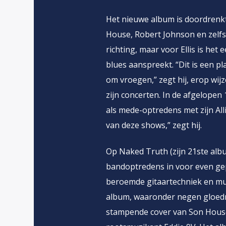
Het nieuwe album is doordrenkt
House, Robert Johnson en zelfs 
richting, maar voor Ellis is het 
blues aanspreekt. “Dit is een pla
om vroegen,” zegt hij, erop wijz
zijn concerten. In de afgelope
als mede-optredens met zijn Alli
van deze shows,” zegt hij.
Op Naked Truth (zijn 21ste albu
bandoptredens in voor even gep
beroemde gitaartechniek en muzi
album, waaronder negen gloedni
stampende cover van Son House