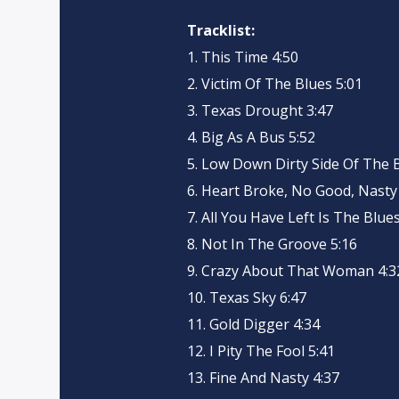
Tracklist:
1. This Time 4:50
2. Victim Of The Blues 5:01
3. Texas Drought 3:47
4. Big As A Bus 5:52
5. Low Down Dirty Side Of The 
6. Heart Broke, No Good, Nast
7. All You Have Left Is The Blue
8. Not In The Groove 5:16
9. Crazy About That Woman 4:3
10. Texas Sky 6:47
11. Gold Digger 4:34
12. I Pity The Fool 5:41
13. Fine And Nasty 4:37