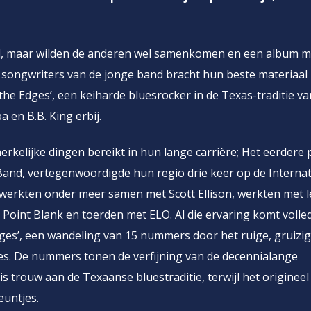
nd, maar wilden de anderen wel samenkomen en een album 
r songwriters van de jonge band bracht hun beste materiaal
the Edges’, een keiharde bluesrocker in de Texas-traditie v
 en B.B. King erbij.
rkelijke dingen bereikt in hun lange carrière; Het eerdere 
and, vertegenwoordigde hun regio drie keer op de Internat
werkten onder meer samen met Scott Ellison, werkten met 
Point Blank en toerden met ELO. Al die ervaring komt volled
ges’, een wandeling van 15 nummers door het ruige, gruizi
es. De nummers tonen de verfijning van de decennialange
is trouw aan de Texaanse bluestraditie, terwijl het origineel
euntjes.