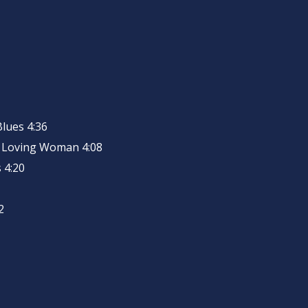
Blues 4:36
y Loving Woman 4:08
s 4:20
2