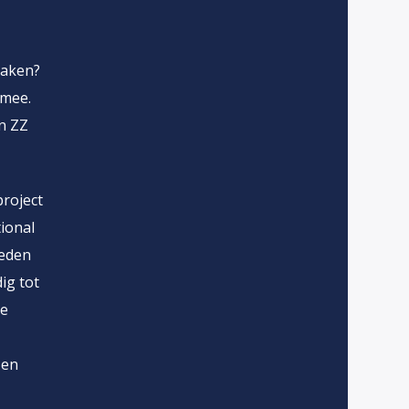
maken?
 mee.
an ZZ
project
ional
leden
ig tot
ge
 en