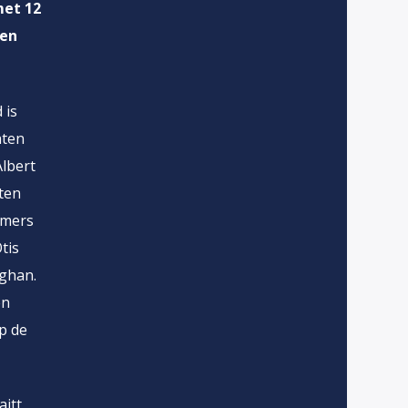
met 12
 en
 is
hten
lbert
sten
mmers
tis
ughan.
en
p de
aitt