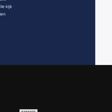
le kijk
ien