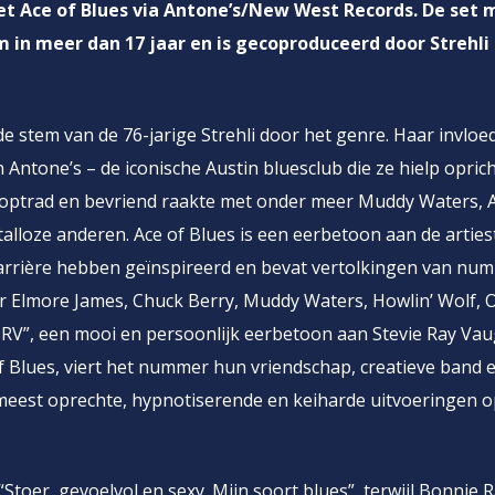
et Ace of Blues via Antone’s/New West Records. De set 
 in meer dan 17 jaar en is gecoproduceerd door Strehli
de stem van de 76-jarige Strehli door het genre. Haar invloed
 Antone’s – de iconische Austin bluesclub die ze hielp opric
 optrad en bevriend raakte met onder meer Muddy Waters, A
talloze anderen. Ace of Blues is een eerbetoon aan de artie
carrière hebben geïnspireerd en bevat vertolkingen van nu
 Elmore James, Chuck Berry, Muddy Waters, Howlin’ Wolf, O
“SRV”, een mooi en persoonlijk eerbetoon aan Stevie Ray Va
of Blues, viert het nummer hun vriendschap, creatieve band 
meest oprechte, hypnotiserende en keiharde uitvoeringen o
toer, gevoelvol en sexy. Mijn soort blues”, terwijl Bonnie R